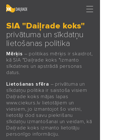
SIA "Daiļrade koks"
privātuma un sīkdatņu
lietošanas politika
Mērķis
– politikas mērķis ir skaidrot,
kā SIA "Daiļrade koks "izmanto
sīkdatnes un apstrādā personas
datus.
Lietošanas sfēra
– privātuma un
sīkdatņu politika ir saistoša visiem
Daiļrade koks mājas lapas
www.ciekurs.lv
lietotājiem un
viesiem, jo izmantojot šo vietni,
lietotāji dod savu piekrišanu
sīkdatņu izmantošanai un veidam, kā
Daiļrade koks izmanto lietotāju
personīgo informāciju.