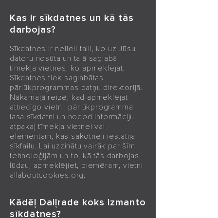
Kas ir sīkdatnes un kā tās
darbojas?
Sīkdatnes ir nelieli faili, ko uz Jūsu
datoru nosūta un tajā saglabā
tīmekļa vietnes, ko apmeklējat.
Sīkdatnes tiek saglabātas
pārlūkprogrammas datņu direktorijā.
Nākamajā reizē, kad apmeklējat
attiecīgo vietni, pārlūkprogramma
lasa sīkdatni un nodod informāciju
atpakaļ tīmekļa vietnei vai
elementam, kas sākotnēji iestatīja
sīkfailu. Lai uzzinātu vairāk par šīm
tehnoloģijām un to, kā tās darbojas,
lūdzu, apmeklējiet, piemēram, vietni
allaboutcookies.org.
Kādēļ Daiļrade koks izmanto
sīkdatnes?