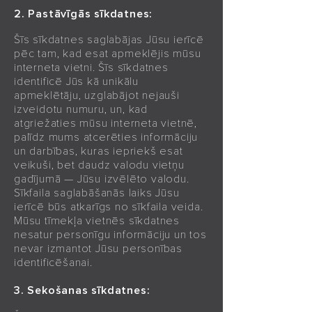
2. Pastāvīgās sīkdatnes:
Šīs sīkdatnes saglabājas Jūsu ierīcē
pēc tam, kad esat apmeklējis mūsu
interneta vietni. Šīs sīkdatnes
identificē Jūs kā unikālu
apmeklētāju, uzglabājot nejauši
izveidotu numuru, un, kad
atgriežaties mūsu interneta vietnē,
palīdz mums atcerēties informāciju
un darbības, kuras iepriekš esat
veikuši, bet daudz valodu vietņu
gadījumā — Jūsu izvēlēto valodu.
Sīkfaila saglabāšanās laiks Jūsu
ierīcē būs atkarīgs no sīkfaila veida.
Mūsu tīmekļa vietnēs sīkdatnes
nesatur personīgu informāciju un tos
nevar izmantot Jūsu personības
identificēšanai.
3. Sekošanas sīkdatnes: