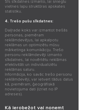
Šīs sīkdatnes izmanto, lai sniegtu
vietnes lapu struktūras apskates
statistiku.
4. Trešo pušu sīkdatnes:
Daiļrade koks var izmantot trešās
personas, piemēram
reklāmdevējus, lai apkalpotu
reklāmas un optimizētu mūsu
mārketinga komunikāciju. Trešo
personu reklāmdevēji izmanto
sīkdatnes, lai novērtētu reklāmas
efektivitāti un individualizētu
reklāmas saturu.
Informācija, ko savāc trešo personu
reklāmdevēji, var ietvert tādus datus
kā, piemēram, ģeogrāfiskā
novietojuma dati (izriet no IP
adreses).
Kā ierobežot vai noņemt