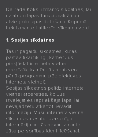
Daiļrade Koks izmanto sīkdatnes, lai
uzlabotu lapas funkcionalitāti un
atvieglotu lapas lietošanu. Kopumā
tiek izmantoti attiecīgi sīkdatņu veidi:
​1. Sesijas sīkdatnes:
Tās ir pagaidu sīkdatnes, kuras
pastāv tikai tik ilgi, kamēr Jūs
piekļūstat interneta vietnei
(precīzāk, kamēr Jūs neaizverat
pārlūkprogrammu pēc piekļuves
interneta vietnei).
Sesijas sīkdatnes palīdz interneta
vietnei atcerēties, ko Jūs
izvēlējāties iepriekšējā lapā, lai
nevajadzētu atkārtoti ievadīt
informāciju. Mūsu interneta vietnē
sīkdatnes nesatur personīgu
informāciju un tās nevar izmantot
Jūsu personības identificēšanai.