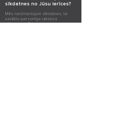
sīkdatnes no Jūsu ierīces?
Mēs neizmantojam sīkdatnes, lai
savāktu personīga rakstura
informāciju. Tomēr, ja vēlaties
ierobežot vai bloķēt šīs interneta
vietnes iestatītos sīkfailus, vai dzēst
jau izveidotos sīkfailus, to varat
izdarīt, izmantojot pārlūkprogrammas
iestatījumus. Jūsu pārlūkprogrammas
palīdzības funkcijā vai mobilā tālruņa
rokasgrāmatā jābūt norādītam, kā to
izdarīt.
Ja vēlaties saņemt plašus
norādījumus par to, kā noņemt
sīkdatnes citās pārlūkprogrammās,
tos ir iespējams iegūt, apmeklējot
tīmekļa vietni aboutcookies.org.
Ja vēlaties skatīt sīkdatņu saturu,
klikšķiniet uz sīkfaila, lai to atvērtu.